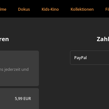
ilme
Dokus
Kids-Kino
Kollektionen
F
ren
Zah
PayPal
ms jederzeit und
5,99 EUR