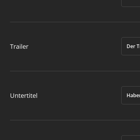
Trailer
Der T
Untertitel
Haben